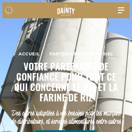
ACCUEIL
PARTENAIRES INDUSTRIEL
VOTRE PARTENAIRE DE
CONFIANCE POUR TOUT CE
QUI CONCERNE LE RIZ ET LA
FARINE DE RIZ
Des offres adaptées à vos besoins pour les marques
de distributeurs, et services alimentaires entre autres