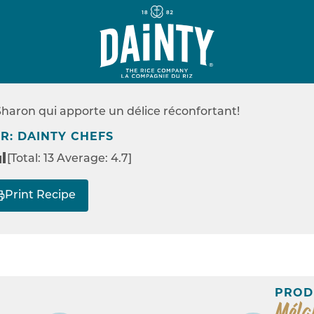
E
SANS GLUTEN
RÈME SÛRE DE MAMA
haron qui apporte un délice réconfortant!
TES
GÂTEAU À LA CRÈME SÛRE DE MAMAN
R: DAINTY CHEFS
[Total:
13
Average:
4.7
]
Print Recipe
PROD
Méla