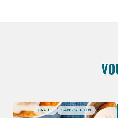
VO
FACILE
SANS GLUTEN