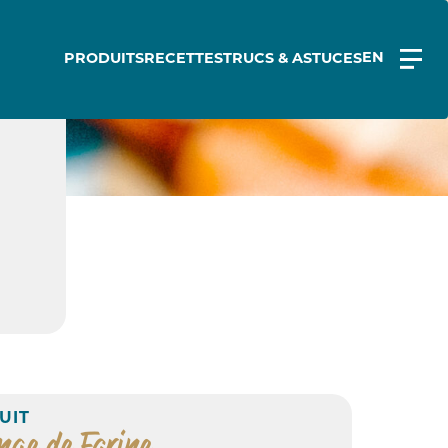
EN
PRODUITS
RECETTES
TRUCS & ASTUCES
N
UIT
nge de Farine