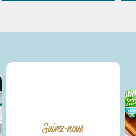
45 MIN
PETITS GÂTEAUX À
P
LA VANILLE SANS
GLUTEN AVEC
CERISES FLAMBÉES
DÉCOUVRIR
Suivez-nous