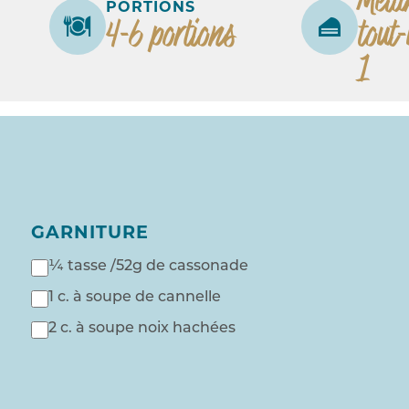
PORTIONS
4-6 portions
tout
1
GARNITURE
¼ tasse /52g de cassonade
1 c. à soupe de cannelle
2 c. à soupe noix hachées