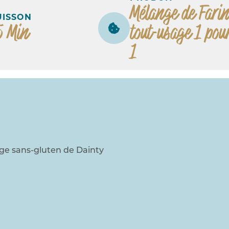
Mélange de Farin
UISSON
5 Min
tout-usage 1 pou
1
age sans-gluten de Dainty