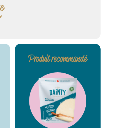
e
r
Produit recommandé