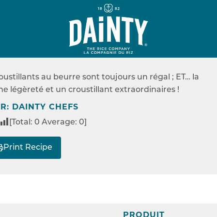
E
SANS GLUTEN
 SANS-GLUTEN
oustillants au beurre sont toujours un régal ; ET… la
RECETTES
SABLÉS, SANS-GLUTEN
ne légèreté et un croustillant extraordinaires !
R: DAINTY CHEFS
[Total:
0
Average:
0
]
Print Recipe
PRODUIT