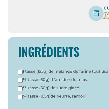
C
1
INGRÉDIENTS
1 tasse (125g) de mélange de farine tout us
½ tasse (60g) d ‘amidon de maïs
½ tasse (60g) de sucre glacé
¾ tasse (185g)de beurre, ramolli