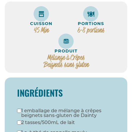
CUISSON
PORTIONS
45 Min
6-8 portions
PRODUIT
Mélange à Crêpes
Beignets sans gluten
INGRÉDIENTS
1 emballage de mélange à crêpes
beignets sans-gluten de Dainty
2 tasses/500mL de lait