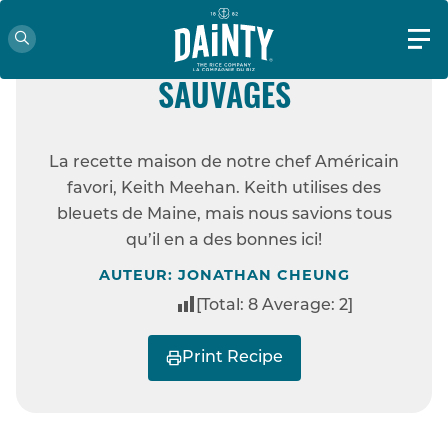
FACILE
SANS GLUTEN
POUDING AUX BLEUETS
SAUVAGES
ACCUEIL
RECETTES
POUDING AUX
La recette maison de notre chef Américain
BLEUETS SAUVAGES
favori, Keith Meehan. Keith utilises des
bleuets de Maine, mais nous savions tous
qu’il en a des bonnes ici!
AUTEUR: JONATHAN CHEUNG
[Total:
8
Average:
2
]
Print Recipe