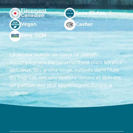
Fièrement
Sans Gluten
Canadien
Vegan
Casher
Sans OGM
La saveur subtile de notre riz jasmin
accompagnera parfaitement vos plats les plus
délicieux. Ses grains longs, cultivés dans l’Asie
du Sud-Est, ont une texture tendre et libèrent
un parfum des plus appétissants durant la
cuisson.