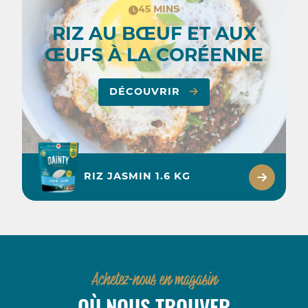
45 MINS
RIZ AU BŒUF ET AUX
ŒUFS À LA CORÉENNE
DÉCOUVRIR
RIZ JASMIN 1.6 KG
Achetez-nous en magasin