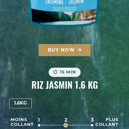
BUY NOW
15 MIN
RIZ JASMIN 1.6 KG
1.6KG
MOINS
PLUS
1
2
3
COLLANT
COLLANT