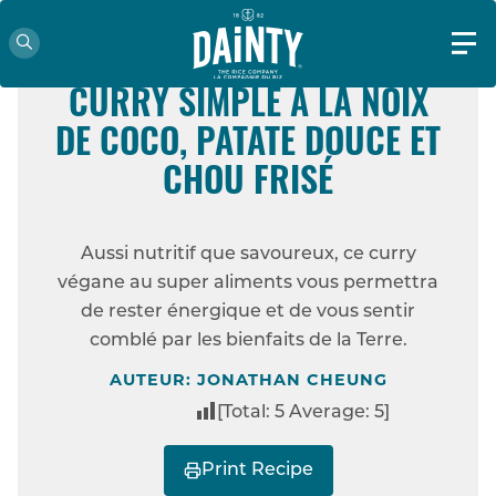
FACILE
VÉGÉTARIEN
CURRY SIMPLE À LA NOIX
DE COCO, PATATE DOUCE ET
ACCUEIL
RECETTES
CURRY SIMPLE À
CHOU FRISÉ
LA NOIX DE COCO, PATATE DOUCE ET CHOU
FRISÉ
Aussi nutritif que savoureux, ce curry
végane au super aliments vous permettra
de rester énergique et de vous sentir
comblé par les bienfaits de la Terre.
AUTEUR: JONATHAN CHEUNG
[Total:
5
Average:
5
]
Print Recipe