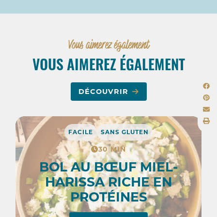
Vous aimerez également
VOUS AIMEREZ ÉGALEMENT
DÉCOUVRIR
FACILE
SANS GLUTEN
30 MIN
BOL AU BŒUF MIEL-
HARISSA RICHE EN
PROTÉINES