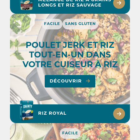
MÉLANGE DE RIZ À GRAINS
LONGS ET RIZ SAUVAGE
FACILE
SANS GLUTEN
25 MINS
POULET JERK ET RIZ
TOUT-EN-UN DANS
VOTRE CUISEUR À RIZ
DÉCOUVRIR
RIZ ROYAL
FACILE