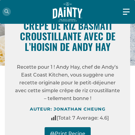
FACILE
CRÊPE DE RIZ BASMATI
CROUSTILLANTE AVEC DE
ACCUEIL
RECETTES
CRÊPE DE RIZ
L’HOISIN DE ANDY HAY
BASMATI CROUSTILLANTE AVEC DE L’HOISIN
DE ANDY HAY
Recette pour 1 ! Andy Hay, chef de Andy’s
East Coast Kitchen, vous suggère une
recette originale pour le petit-déjeuner
avec cette simple crêpe de riz croustillante
– tellement bonne !
AUTEUR: JONATHAN CHEUNG
[Total:
7
Average:
4.6
]
Print Recipe