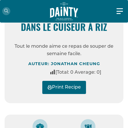
FACILE
RIZ ROUGE ET POULET
DANS LE CUISEUR À RIZ
ACCUEIL
RECETTES
RIZ ROUGE ET
Tout le monde aime ce repas de souper de
POULET DANS LE CUISEUR À RIZ
semaine facile.
AUTEUR: JONATHAN CHEUNG
[Total:
0
Average:
0
]
Print Recipe