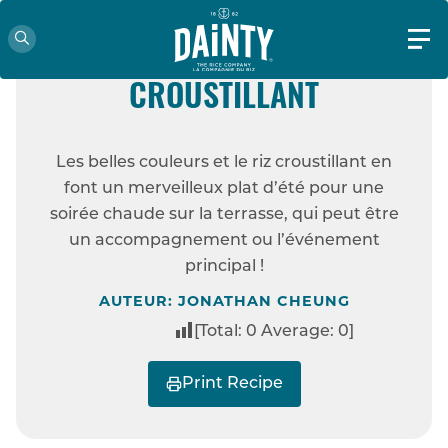
FACILE
VÉGÉTALIEN
SALADE D’ÉTÉ AVEC RIZ
CROUSTILLANT
ACCUEIL
RECETTES
SALADE D’ÉTÉ
Les belles couleurs et le riz croustillant en
AVEC RIZ CROUSTILLANT
font un merveilleux plat d’été pour une
soirée chaude sur la terrasse, qui peut être
un accompagnement ou l’événement
principal !
AUTEUR: JONATHAN CHEUNG
[Total:
0
Average:
0
]
Print Recipe