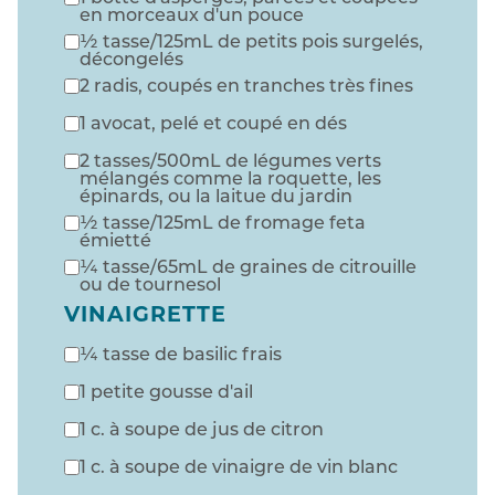
en morceaux d'un pouce
½ tasse/125mL de petits pois surgelés,
décongelés
2 radis, coupés en tranches très fines
1 avocat, pelé et coupé en dés
2 tasses/500mL de légumes verts
mélangés comme la roquette, les
épinards, ou la laitue du jardin
½ tasse/125mL de fromage feta
émietté
¼ tasse/65mL de graines de citrouille
ou de tournesol
VINAIGRETTE
¼ tasse de basilic frais
1 petite gousse d'ail
1 c. à soupe de jus de citron
1 c. à soupe de vinaigre de vin blanc