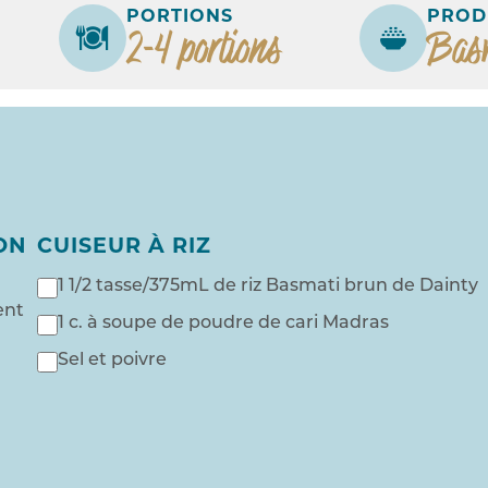
PORTIONS
PROD
2-4 portions
Basm
ON
CUISEUR À RIZ
1 1/2 tasse/375mL de riz Basmati brun de Dainty
ent
1 c. à soupe de poudre de cari Madras
Sel et poivre