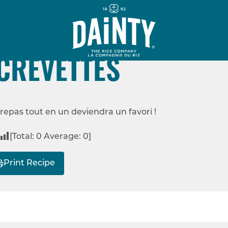
FACILE
NS LE CUISEUR À RI
CREVETTES
CARI DE RIZ DANS LE CUISEUR À RIZ AVEC CREVETTES
repas tout en un deviendra un favori !
[Total:
0
Average:
0
]
Print Recipe